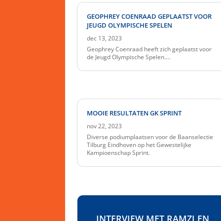
GEOPHREY COENRAAD GEPLAATST VOOR
JEUGD OLYMPISCHE SPELEN
dec 13, 2023
Geophrey Coenraad heeft zich geplaatst voor
de Jeugd Olympische Spelen….
MOOIE RESULTATEN GK SPRINT
nov 22, 2023
Diverse podiumplaatsen voor de Baanselectie
Tilburg Eindhoven op het Gewestelijke
Kampioenschap Sprint.
INTERVIEW MET RAMZI EN