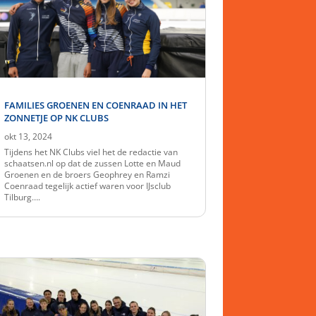
FAMILIES GROENEN EN COENRAAD IN HET
ZONNETJE OP NK CLUBS
okt 13, 2024
Tijdens het NK Clubs viel het de redactie van
schaatsen.nl op dat de zussen Lotte en Maud
Groenen en de broers Geophrey en Ramzi
Coenraad tegelijk actief waren voor IJsclub
Tilburg….