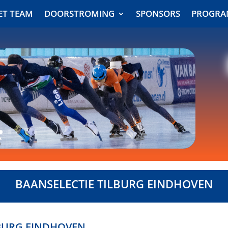
ET TEAM
DOORSTROMING
SPONSORS
PROGR
ET TEAM
DOORSTROMING
SPONSORS
PROGR
BAANSELECTIE TILBURG EINDHOVEN
LBURG EINDHOVEN