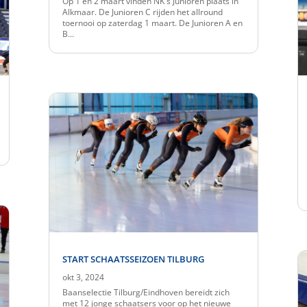
Op 1 en 2 maart vinden NK's Junioren plaats in
Alkmaar. De Junioren C rijden het allround
toernooi op zaterdag 1 maart. De Junioren A en
B...
START SCHAATSSEIZOEN TILBURG
okt 3, 2024
Baanselectie Tilburg/Eindhoven bereidt zich
met 12 jonge schaatsers voor op het nieuwe