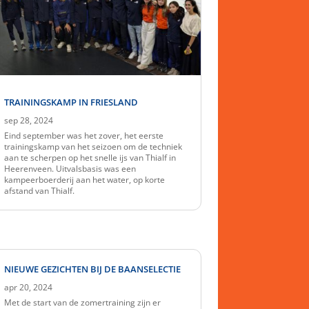
TRAININGSKAMP IN FRIESLAND
sep 28, 2024
Eind september was het zover, het eerste
trainingskamp van het seizoen om de techniek
aan te scherpen op het snelle ijs van Thialf in
Heerenveen. Uitvalsbasis was een
kampeerboerderij aan het water, op korte
afstand van Thialf.
NIEUWE GEZICHTEN BIJ DE BAANSELECTIE
apr 20, 2024
Met de start van de zomertraining zijn er