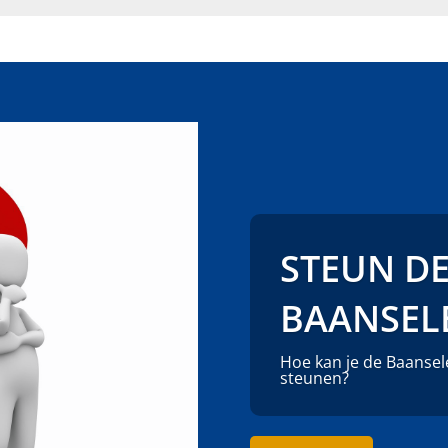
STEUN D
BAANSEL
Hoe kan je de Baansel
steunen?