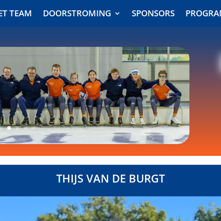
ET TEAM
DOORSTROMING
SPONSORS
PROGR
ET TEAM
DOORSTROMING
SPONSORS
PROGR
THIJS VAN DE BURGT